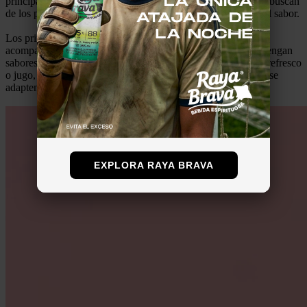
principales formas de acercarse a ellos es entendiendo lo que buscan
de los productos y, claro, el principal punto siempre ha sido el sabor.
Los principales consumidores de las bebidas RTD buscan,
acompañado de una buena refrigeración, que sus productos tengan
sabores refrescantes, para el día a día; ni tan dulces como un refresco
o jugo, ni tan amargos como una cerveza y, obviamente, que se
adapten a su
estilo de vida fresco y divertido
.
EXPLORA RAYA BRAVA